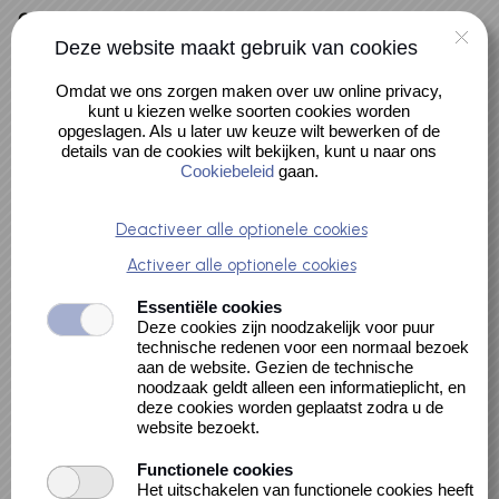
Naar hoofdinhoud
0 artikelen
Deze website maakt gebruik van cookies
Muziekpas kopen
Account
Omdat we ons zorgen maken over uw online privacy,
Activiteiten
kunt u kiezen welke soorten cookies worden
opgeslagen. Als u later uw keuze wilt bewerken of de
Ruimte huren
details van de cookies wilt bekijken, kunt u naar ons
Gebruikersnaam of
Cookiebeleid
gaan.
wachtwoord vergeten
Deactiveer alle optionele cookies
Activeer alle optionele cookies
Voer hieronder je e-mailadres in. Je ontvangt dan een e-
mail met gegevens om weer toegang te krijgen tot je
Essentiële cookies
Deze cookies zijn noodzakelijk voor puur
account.
technische redenen voor een normaal bezoek
aan de website. Gezien de technische
E-mailadres
noodzaak geldt alleen een informatieplicht, en
deze cookies worden geplaatst zodra u de
website bezoekt.
Functionele cookies
Het uitschakelen van functionele cookies heeft